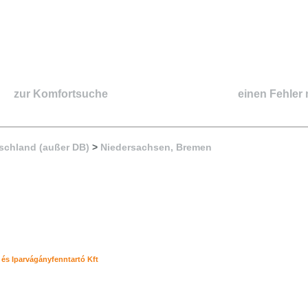
zur Komfortsuche
einen Fehler
schland (außer DB)
>
Niedersachsen, Bremen
 és Iparvágányfenntartó Kft