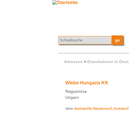
Adressen
>
Eisenbahnen in Deut
Wiebe Hungaria Kft
Nagyanizsa
Ungarn
Siehe
Vasútépítők Pályatervező, Kivitelező